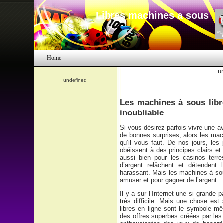
Libres machines a sous
Home
u
undefined
Les machines à sous libr
inoubliable
Si vous désirez parfois vivre une a
de bonnes surprises, alors les mac
qu’il vous faut. De nos jours, les
obéissent à des principes clairs et
aussi bien pour les casinos terr
d’argent relâchent et détendent
harassant. Mais les machines à sous
amuser et pour gagner de l’argent.
Il y a sur l’Internet une si grande 
très difficile. Mais une chose es
libres en ligne sont le symbole m
des offres superbes créées par les